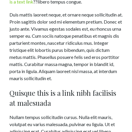
is a text link
??libero tempus congue.
Duis mattis laoreet neque, et ornare neque sollicitudin at.
Proin sagittis dolor sed mi elementum pretium. Donec et
justo ante. Vivamus egestas sodales est, eu rhoncus urna
semper eu. Cum sociis natoque penatibus et magnis dis
parturient montes, nascetur ridiculus mus. Integer
tristique elit lobortis purus bibendum, quis dictum
metus mattis. Phasellus posuere felis sed eros porttitor
mattis. Curabitur massa magna, tempor in blandit id,
porta in ligula. Aliquam laoreet nisl massa, at interdum
mauris sollicitudin et.
Quisque this is a link nibh facilisis
at malesuada
Nullam tempus sollicitudin cursus. Nulla elit mauris,
volutpat eu varius malesuada, pulvinar eu ligula. Ut et
adipiscing erat. Curabitur adipiscing erat vel libero