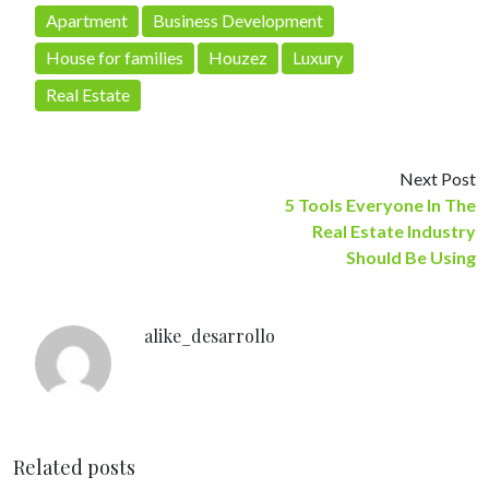
Apartment
Business Development
House for families
Houzez
Luxury
Real Estate
Next Post
5 Tools Everyone In The
Real Estate Industry
Should Be Using
alike_desarrollo
Related posts